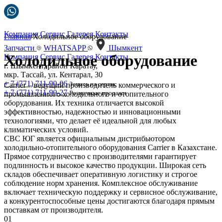
Компания
Сервис
Галерея
Контакты
Главная
/Холодильное оборудование
Запчасти
WHATSAPP
Шымкент
Холодильное оборудование
Компания
Сервис
Галерея
Контакты
г. Шымкент, район Каратау,
мкр. Тассай, ул. Кентарал, 30
+ 7 (771) 711-90-06
Запись на сервис
Carrier – ведущий производитель коммерческого и
+ 7 (771) 711-90-27
Розничные продажи
промышленного холодильного и отопительного
оборудования. Их техника отличается высокой
эффективностью, надежностью и инновационными
технологиями, что делает её идеальной для любых
климатических условий.
СВС ЮГ является официальным дистрибьютором
холодильно-отопительного оборудования Carrier в Казахстане.
Прямое сотрудничество с производителями гарантирует
подлинность и высокое качество продукции. Широкая сеть
складов обеспечивает оперативную логистику и строгое
соблюдение норм хранения. Комплексное обслуживание
включает техническую поддержку и сервисное обслуживание,
а конкурентоспособные цены достигаются благодаря прямым
поставкам от производителя.
01