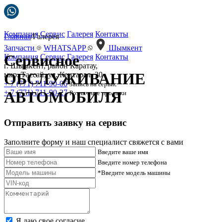
Компания
Сервис
Галерея
Контакты
Главная
/Галерея
Запчасти
WHATSAPP
Шымкент
Сервисное
Компания
Сервис
Галерея
Контакты
г. Шымкент, район Каратау,
ОБСЛУЖИВАНИЕ
мкр. Тассай, ул. Кентарал, 30
+ 7 (771) 711-90-06
Запись на сервис
+ 7 (771) 711-90-27
АВТОМОБИЛЯ
Розничные продажи
Отправить заявку на сервис
Заполните форму и наш специалист свяжется с вами
Введите ваше имя
Введите номер телефона
*Введите модель машины
Я даю свое согласие