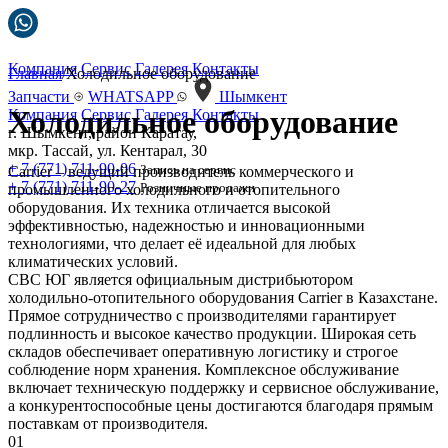
Компания
Сервис
Галерея
Контакты
Главная
/Холодильное оборудование
Запчасти
WHATSAPP
Шымкент
Холодильное оборудование
Компания
Сервис
Галерея
Контакты
г. Шымкент, район Каратау,
мкр. Тассай, ул. Кентарал, 30
+ 7 (771) 711-90-06
Запись на сервис
Carrier – ведущий производитель коммерческого и
+ 7 (771) 711-90-27
Розничные продажи
промышленного холодильного и отопительного
оборудования. Их техника отличается высокой
эффективностью, надежностью и инновационными
технологиями, что делает её идеальной для любых
климатических условий.
СВС ЮГ является официальным дистрибьютором
холодильно-отопительного оборудования Carrier в Казахстане.
Прямое сотрудничество с производителями гарантирует
подлинность и высокое качество продукции. Широкая сеть
складов обеспечивает оперативную логистику и строгое
соблюдение норм хранения. Комплексное обслуживание
включает техническую поддержку и сервисное обслуживание,
а конкурентоспособные цены достигаются благодаря прямым
поставкам от производителя.
01