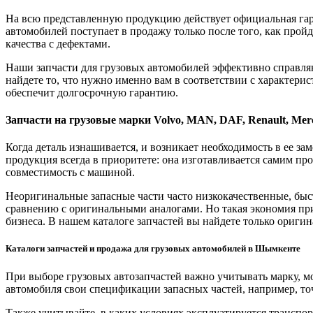
На всю представленную продукцию действует официальная гара
автомобилей поступает в продажу только после того, как прой
качества с дефектами.
Наши запчасти для грузовых автомобилей эффективно справляют
найдете то, что нужно именно вам в соответствии с характер
обеспечит долгосрочную гарантию.
Запчасти на грузовые марки Volvo, MAN, DAF, Renault, Me
Когда деталь изнашивается, и возникает необходимость в ее 
продукция всегда в приоритете: она изготавливается самим пр
совместимость с машиной.
Неоригинальные запасные части часто низкокачественные, быст
сравнению с оригинальными аналогами. Но такая экономия при
бизнеса. В нашем каталоге запчастей вы найдете только ориг
Каталоги запчастей и продажа для грузовых автомобилей в Шымкенте
При выборе грузовых автозапчастей важно учитывать марку, м
автомобиля свои спецификации запасных частей, например, точ
Также учитывайте, в каких условиях эксплуатируется транспор