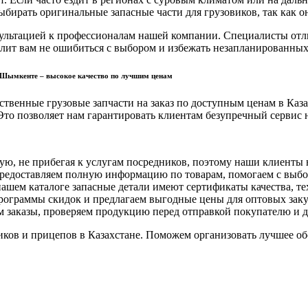
выбирать оригинальные запасные части для грузовиков, так как 
онсультацией к профессионалам нашей компании. Специалисты отл
лит вам не ошибиться с выбором и избежать незапланированных
o в Шымкенте – высокое качество по лучшим ценам
ественные грузовые запчасти на заказ по доступным ценам в Ка
то позволяет нам гарантировать клиентам безупречный сервис н
ю, не прибегая к услугам посредников, поэтому наши клиенты 
а предоставляем полную информацию по товарам, помогаем с вы
нашем каталоге запасные детали имеют сертификаты качества, т
программы скидок и предлагаем выгодные цены для оптовых заку
ем заказы, проверяем продукцию перед отправкой покупателю и д
иков и прицепов в Казахстане. Поможем организовать лучшее об