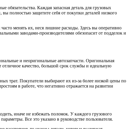
е обязательства. Каждая запасная деталь для грузовых
, вы полностью защитите себя от покупки деталей низкого
часто менять их, неся лишние расходы. Здесь вы оперативно
циальными заводами-производителями обезопасит от подделок и
игинальные и неоригинальные автозапчасти. Оригинальная
ет отличное качество, большой срок службы и идеальную
ных трат. Покупатели выбирают их из-за более низкой цены по
остоям в работе, что негативно отражается на развитии
дить, иначе не избежать поломок. У каждого грузового
араметры. Все это указано в руководстве пользователя.
ние расстояния, то нужны детали, которые выдержат