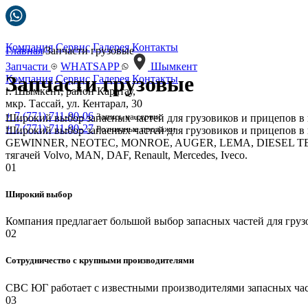
Компания
Сервис
Галерея
Контакты
Главная
/Запчасти грузовые
Запчасти
WHATSAPP
Шымкент
Запчасти грузовые
Компания
Сервис
Галерея
Контакты
г. Шымкент, район Каратау,
мкр. Тассай, ул. Кентарал, 30
+ 7 (771) 711-90-06
Запись на сервис
Широкий выбор запасных частей для грузовиков и прицепов в 
+ 7 (771) 711-90-27
Розничные продажи
Широкий выбор запасных частей для грузовиков и прицепов в 
GEWINNER, NEOTEC, MONROE, AUGER, LEMA, DIESEL TECHNICS
тягачей Volvo, MAN, DAF, Renault, Mercedes, Iveco.
01
Широкий выбор
Компания предлагает большой выбор запасных частей для грузов
02
Сотрудничество с крупными производителями
СВС ЮГ работает с известными производителями запасных 
03