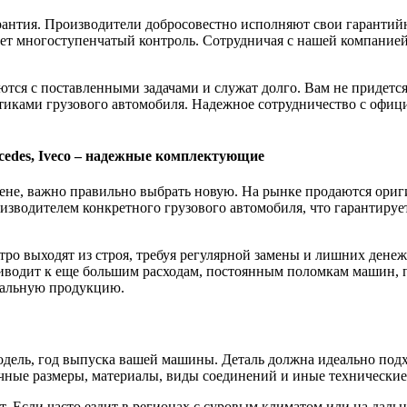
нтия. Производители добросовестно исполняют свои гарантийны
дет многоступенчатый контроль. Сотрудничая с нашей компанией
ся с поставленными задачами и служат долго. Вам не придется 
истиками грузового автомобиля. Надежное сотрудничество с офи
rcedes, Iveco – надежные комплектующие
замене, важно правильно выбрать новую. На рынке продаются ор
оизводителем конкретного грузового автомобиля, что гарантиру
ро выходят из строя, требуя регулярной замены и лишних денеж
водит к еще большим расходам, постоянным поломкам машин, пр
инальную продукцию.
одель, год выпуска вашей машины. Деталь должна идеально подхо
ные размеры, материалы, виды соединений и иные технические п
т. Если часто ездит в регионах с суровым климатом или на даль