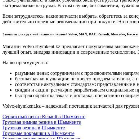
экстремальные нагрузки. В этом случае, без сомнения, нужно 
Если затрудняетесь, какие запчасти выбрать, обратитесь за к
действительно полезные рекомендации при покупке. Это позво
Запчасти для грузовой техники и тягачей Volvo, MAN, DAF, Renault, Mercedes, Ivec
Магазин Volvo-shymkent.kz предлагает покупателям высококач
лучший опыт, внедряя инновации и современные технологии. Э
Наши преимущества:
разумные цены: сотрудничаем с производителями напряму
бесплатная консультация: не просто продаем запчасти, 
соответствие актуальным стандартам: представленные в 
скидки и акции: регулярно разрабатываем специальные 
быстрая обработка заказа и доставка: оперативно собира
Volvo-shymkent.kz – надежный поставщик запчастей для грузов
Сервисный центр Renault в Шымкенте
Грузовая зимняя резина в Шымкенте
Грузовая резина в Шымкенте
Грузовые покрышки в Шымкенте
Грузовая летняя резина в Шымкенте